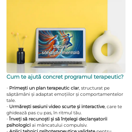
Cum te ajută concret programul terapeutic?
Primești un plan terapeutic clar
, structurat pe
·
săptămâni și adaptat emoțiilor și comportamentelor
tale.
Urmărești sesiuni video scurte și interactive
, care te
·
ghidează pas cu pas, în ritmul tău.
Înveți să recunoști și să înțelegi declanșatorii
·
psihologici
ai mâncatului compulsiv.
Aplici tehnici psihoterapeutice validate
pentru
·