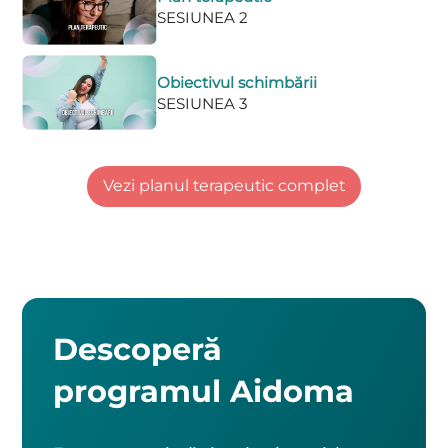
SESIUNEA 2
Obiectivul schimbării
SESIUNEA 3
Monitorizarea greutății corporale
Vezi planul terapeutic complet
SESIUNEA 4
Descoperă
programul Aidoma