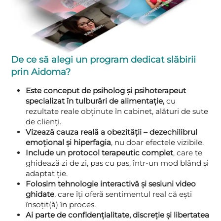
De ce să alegi un program dedicat slăbirii
prin Aidoma?
Este conceput de psiholog și psihoterapeut
specializat în tulburări de alimentație,
cu
rezultate reale obținute în cabinet, alături de sute
de clienți.
Vizează cauza reală a obezității – dezechilibrul
emoțional și hiperfagia
, nu doar efectele vizibile.
Include un protocol terapeutic complet
, care te
ghidează zi de zi, pas cu pas, într-un mod blând și
adaptat ție.
Folosim tehnologie interactivă și sesiuni video
ghidate
, care îți oferă sentimentul real că ești
însoțit(ă) în proces.
Ai parte de confidențialitate, discreție și libertatea