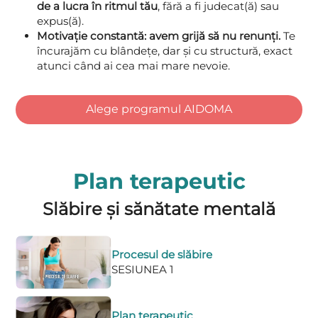
de a lucra în ritmul tău
, fără a fi judecat(ă) sau
expus(ă).
Motivație constantă: avem grijă să nu renunți.
Te
încurajăm cu blândețe, dar și cu structură, exact
atunci când ai cea mai mare nevoie.
Alege programul AIDOMA
Plan terapeutic
Slăbire și sănătate mentală
Procesul de slăbire
SESIUNEA 1
Plan terapeutic