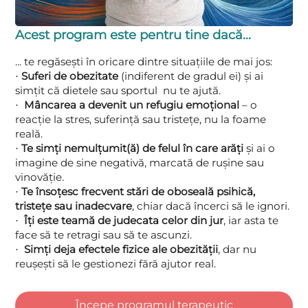
Acest program este pentru tine dacă…
... te regăsești în oricare dintre situațiile de mai jos:
Suferi de obezitate
(indiferent de gradul ei) și ai
·
simțit că dietele sau sportul nu te ajută.
Mâncarea a devenit un refugiu emoțional
– o
·
reacție la stres, suferință sau tristețe, nu la foame
reală.
Te simți nemulțumit(ă) de felul în care arăți
și ai o
·
imagine de sine negativă, marcată de rușine sau
vinovăție.
Te însoțesc frecvent stări de oboseală psihică,
·
tristețe sau inadecvare
, chiar dacă încerci să le ignori.
Îți este teamă de judecata celor din jur
, iar asta te
·
face să te retragi sau să te ascunzi.
Simți deja efectele fizice ale obezității
, dar nu
·
reușești să le gestionezi fără ajutor real.
Începe programul terapeutic