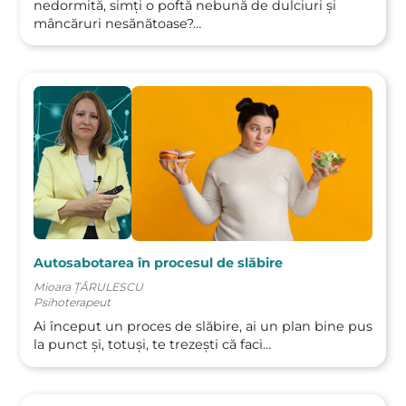
nedormită, simți o poftă nebună de dulciuri și
acum?
mâncăruri nesănătoase?…
Chiar am nevoie de un program
de terapie ca să slăbesc?
Autosabotarea în procesul de slăbire
Mioara ȚÂRULESCU
Psihoterapeut
Ai început un proces de slăbire, ai un plan bine pus
la punct și, totuși, te trezești că faci…