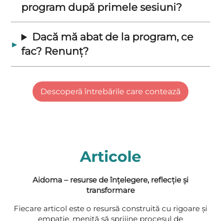
program după primele sesiuni?
Dacă mă abat de la program, ce
fac? Renunț?
Când apar primele rezultate?
Descoperă întrebările care contează
Cine este în spatele acestui
program?
Articole
Pot urma programul și de pe
telefon sau tabletă?
Aidoma – resurse de înțelegere, reflecție și
transformare
Este dificil de urmat?
Fiecare articol este o resursă construită cu rigoare și
empatie, menită să sprijine procesul de