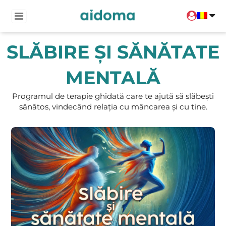
En
Programe terapeutice
SLĂBIRE ȘI SĂNĂTATE
PsihoEdu10+
MENTALĂ
Evenimente
Programul de terapie ghidată care te ajută să slăbești
sănătos, vindecând relația cu mâncarea și cu tine.
Resurse