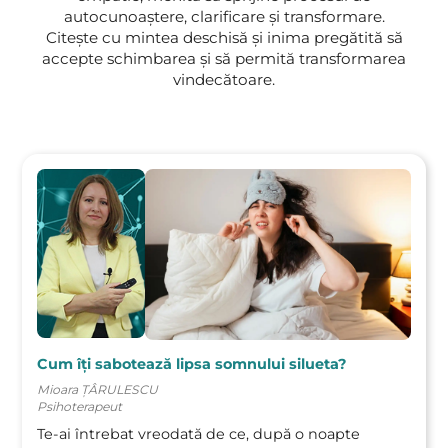
autocunoaștere, clarificare și transformare.
Am un program încărcat. Pot să
Citește cu mintea deschisă și inima pregătită să
urmez acest program dacă nu am
accepte schimbarea și să permită transformarea
vindecătoare.
timp în fiecare zi?
Cât durează programul și cât timp
trebuie să aloc zilnic?
Programul funcționează și dacă
nu am mai făcut terapie până acum?
Este nevoie să țin un regim
alimentar strict?
Cum îți sabotează lipsa somnului silueta?
Mioara ȚÂRULESCU
Psihoterapeut
Am încercat nenumărate diete și
Te-ai întrebat vreodată de ce, după o noapte
nu au funcționat. De ce ar fi diferit