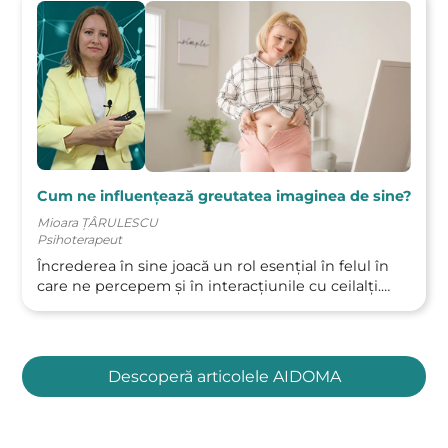
Cum ne influențează greutatea imaginea de sine?
Mioara ȚÂRULESCU
Psihoterapeut
Încrederea în sine joacă un rol esențial în felul în
care ne percepem și în interacțiunile cu ceilalți.…
Descoperă articolele AIDOMA